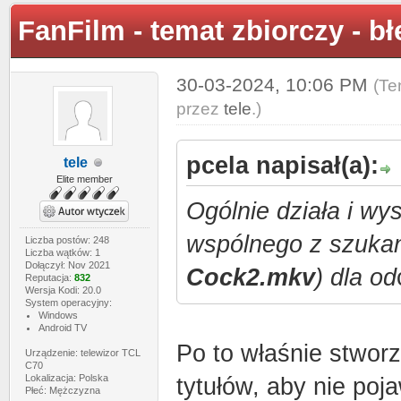
FanFilm - temat zbiorczy - b
30-03-2024, 10:06 PM
(Te
przez
tele
.)
pcela napisał(a):
tele
Elite member
Ogólnie działa i wy
wspólnego z szukan
Liczba postów: 248
Liczba wątków: 1
Dołączył: Nov 2021
Cock2.mkv
) dla od
Reputacja:
832
Wersja Kodi: 20.0
System operacyjny:
Windows
Android TV
Po to właśnie stwor
Urządzenie: telewizor TCL
C70
Lokalizacja: Polska
tytułów, aby nie pojaw
Płeć: Mężczyzna