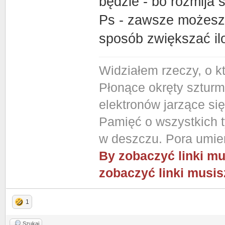
będzie - bo rozmija s
Ps - zawsze możesz 
sposób zwiększać ilo
Widziałem rzeczy, o k
Płonące okręty szturm
elektronów jarzące si
Pamięć o wszystkich ty
w deszczu. Pora umier
By zobaczyć linki mu
zobaczyć linki musis
1
Szukaj