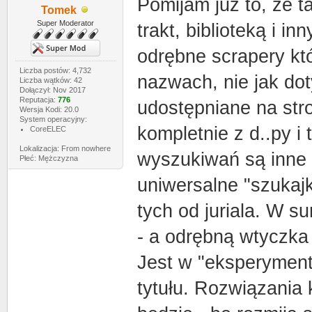
Pomijam już to, że t
Tomek
Super Moderator
trakt, biblioteką i i
odrębne scrapery któ
Liczba postów: 4,732
nazwach, nie jak do
Liczba wątków: 42
Dołączył: Nov 2017
Reputacja:
776
udostępniane na str
Wersja Kodi: 20.0
System operacyjny:
kompletnie z d..py i t
CoreELEC
Lokalizacja: From nowhere
wyszukiwań są inne 
Płeć: Mężczyzna
uniwersalne "szukaj
tych od juriala. W s
- a odrębną wtyczka 
Jest w "eksperyment
tytułu. Rozwiązania