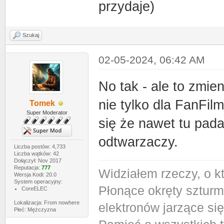
przydaje)
Szukaj
02-05-2024, 06:42 AM
No tak - ale to zmie
nie tylko dla FanFil
Tomek
Super Moderator
się że nawet tu pad
odtwarzaczy.
Liczba postów: 4,733
Liczba wątków: 42
Dołączył: Nov 2017
Reputacja:
777
Widziałem rzeczy, o k
Wersja Kodi: 20.0
System operacyjny:
Płonące okręty szturm
CoreELEC
Lokalizacja: From nowhere
elektronów jarzące si
Płeć: Mężczyzna