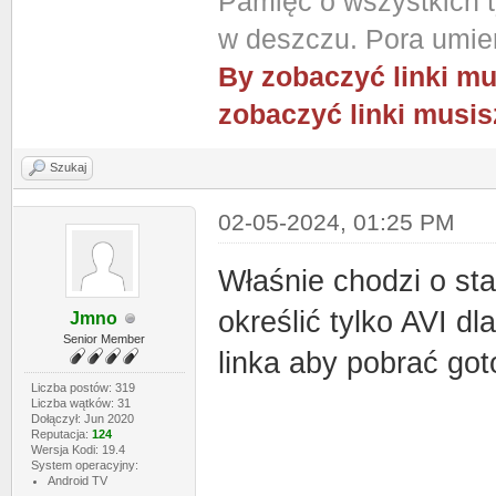
Pamięć o wszystkich ty
w deszczu. Pora umier
By zobaczyć linki mu
zobaczyć linki musis
Szukaj
02-05-2024, 01:25 PM
Właśnie chodzi o sta
określić tylko AVI dl
Jmno
Senior Member
linka aby pobrać got
Liczba postów: 319
Liczba wątków: 31
Dołączył: Jun 2020
Reputacja:
124
Wersja Kodi: 19.4
System operacyjny:
Android TV