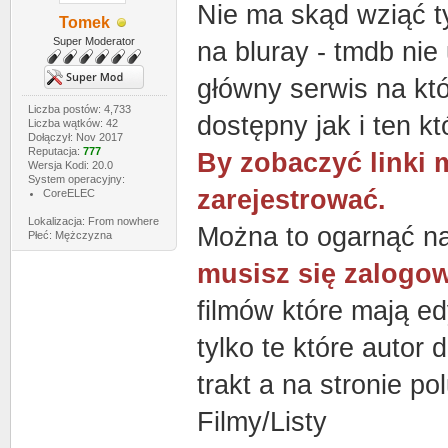
Nie ma skąd wziąć tyc
Tomek
Super Moderator
na bluray - tmdb nie 
główny serwis na któ
Liczba postów: 4,733
dostępny jak i ten kt
Liczba wątków: 42
Dołączył: Nov 2017
Reputacja:
777
By zobaczyć linki 
Wersja Kodi: 20.0
System operacyjny:
zarejestrować.
CoreELEC
Lokalizacja: From nowhere
Można to ogarnąć nat
Płeć: Mężczyzna
musisz się zalogow
filmów które mają ed
tylko te które autor 
trakt a na stronie po
Filmy/Listy