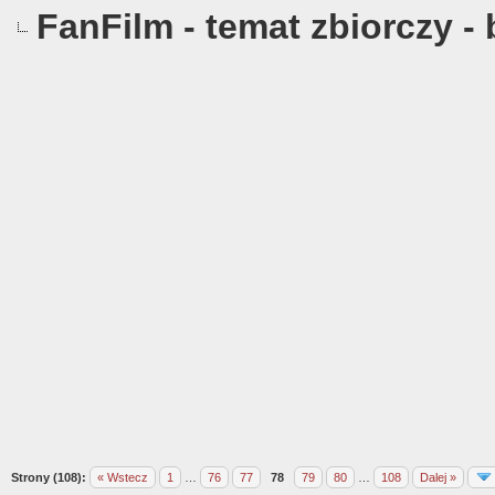
FanFilm - temat zbiorczy -
Strony (108):
« Wstecz
1
…
76
77
78
79
80
…
108
Dalej »