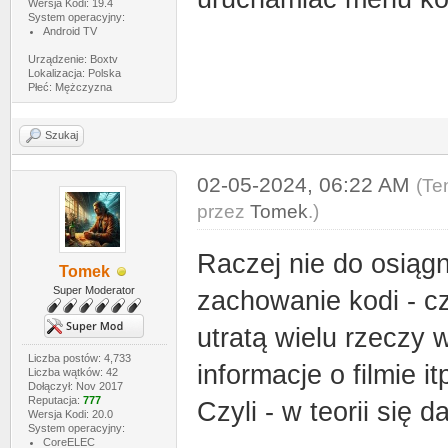
Wersja Kodi: 19.4
System operacyjny:
Android TV
Urządzenie: Boxtv
Lokalizacja: Polska
Płeć: Mężczyzna
Szukaj
02-05-2024, 06:22 AM
(Te
przez
Tomek
.)
Raczej nie do osiągn
Tomek
Super Moderator
zachowanie kodi - cz
utratą wielu rzeczy 
Liczba postów: 4,733
informacje o filmie it
Liczba wątków: 42
Dołączył: Nov 2017
Reputacja:
777
Czyli - w teorii się 
Wersja Kodi: 20.0
System operacyjny:
CoreELEC