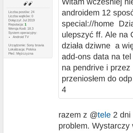
Witam wcześniej ni
androidem 12 spos
Liczba postów: 24
Liczba wątków: 0
Dołączył: Jul 2019
special://home Dzia
Reputacja:
1
Wersja Kodi: 18.3
ulepszyć ff. Ale na
System operacyjny:
Android TV
działa dziwne a wi
Urządzenie: Sony bravia
Lokalizacja: Polska
Płeć: Mężczyzna
add-ons data na tel
na pendrive i przez 
przeniosłem do odp
4
razem z @
tele
2 dni
problem. Wystarczy 