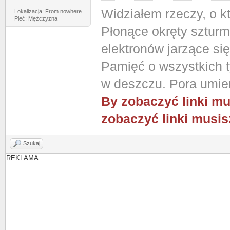
Widziałem rzeczy, o k
Lokalizacja: From nowhere
Płeć: Mężczyzna
Płonące okręty szturm
elektronów jarzące si
Pamięć o wszystkich ty
w deszczu. Pora umier
By zobaczyć linki mu
zobaczyć linki musis
Szukaj
REKLAMA: