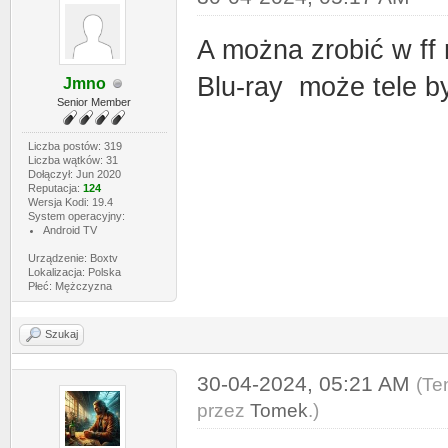
A można zrobić w ff n
Blu-ray może tele by
Jmno
Senior Member
Liczba postów: 319
Liczba wątków: 31
Dołączył: Jun 2020
Reputacja:
124
Wersja Kodi: 19.4
System operacyjny:
Android TV
Urządzenie: Boxtv
Lokalizacja: Polska
Płeć: Mężczyzna
Szukaj
30-04-2024, 05:21 AM
(Te
przez
Tomek
.)