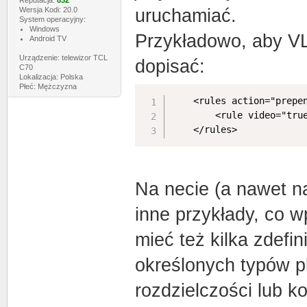
Reputacja:
832
Wersja Kodi: 20.0
uruchamiać.
System operacyjny:
Windows
Przykładowo, aby V
Android TV
Urządzenie: telewizor TCL
dopisać:
C70
Lokalizacja: Polska
Płeć: Mężczyzna
	<rules action="prepend">

		<rule video="true" player="VLC"/>

	</rules>
Na necie (a nawet n
inne przykłady, co 
mieć też kilka zdefi
określonych typów pl
rozdzielczości lub k