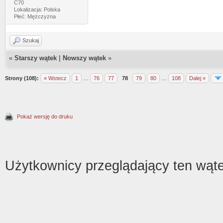
C70
Lokalizacja: Polska
Płeć: Mężczyzna
Szukaj
«
Starszy wątek
|
Nowszy wątek
»
Strony (108):
« Wstecz
1
…
76
77
78
79
80
…
108
Dalej »
Pokaż wersję do druku
Użytkownicy przeglądający ten wąte