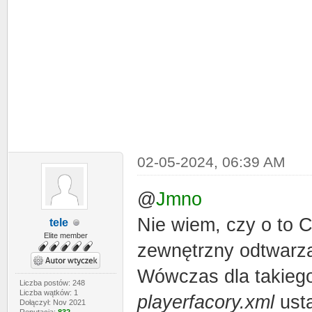
02-05-2024, 06:39 AM
@
Jmno
Nie wiem, czy o to C
tele
Elite member
zewnętrzny odtwarz
Wówczas dla takiego
Liczba postów: 248
Liczba wątków: 1
playerfacory.xml
usta
Dołączył: Nov 2021