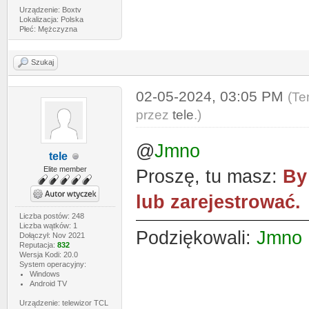
Urządzenie: Boxtv
Lokalizacja: Polska
Płeć: Mężczyzna
Szukaj
02-05-2024, 03:05 PM
(Te
przez
tele
.)
@
Jmno
tele
Elite member
Proszę, tu masz:
By
lub zarejestrować.
Liczba postów: 248
Liczba wątków: 1
Podziękowali:
Jmno
Dołączył: Nov 2021
Reputacja:
832
Wersja Kodi: 20.0
System operacyjny:
Windows
Android TV
Urządzenie: telewizor TCL