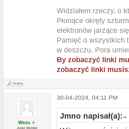
Widziałem rzeczy, o k
Płonące okręty szturm
elektronów jarzące si
Pamięć o wszystkich ty
w deszczu. Pora umier
By zobaczyć linki mu
zobaczyć linki musis
Szukaj
30-04-2024, 04:11 PM
Jmno napisał(a):
Wezu
Junior Member