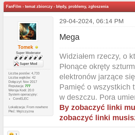
FanFilm - temat zbiorczy - błędy, problemy, zgłoszenia
29-04-2024, 06:14 PM
Mega
Tomek
Super Moderator
Widziałem rzeczy, o k
Płonące okręty szturm
Liczba postów: 4,733
elektronów jarzące si
Liczba wątków: 42
Dołączył: Nov 2017
Pamięć o wszystkich ty
Reputacja:
777
Wersja Kodi: 20.0
System operacyjny:
w deszczu. Pora umier
CoreELEC
By zobaczyć linki mu
Lokalizacja: From nowhere
Płeć: Mężczyzna
zobaczyć linki musis