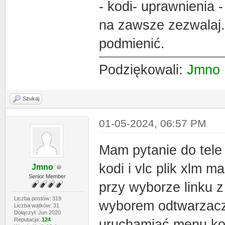
- kodi- uprawnienia -
na zawsze zezwalaj. 
podmienić.
Podziękowali:
Jmno
Szukaj
01-05-2024, 06:57 PM
Mam pytanie do tele
kodi i vlc plik xlm 
Jmno
Senior Member
przy wyborze linku 
Liczba postów: 319
wyborem odtwarzacz
Liczba wątków: 31
Dołączył: Jun 2020
Reputacja:
124
uruchamiać menu kon