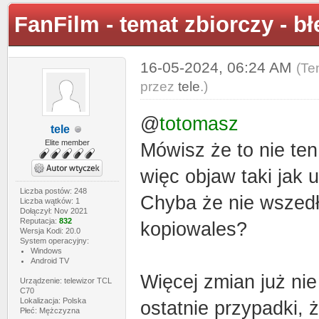
FanFilm - temat zbiorczy - b
16-05-2024, 06:24 AM
(Te
przez
tele
.)
@
totomasz
tele
Elite member
Mówisz że to nie ten 
więc objaw taki jak 
Liczba postów: 248
Chyba że nie wszedłe
Liczba wątków: 1
Dołączył: Nov 2021
Reputacja:
832
kopiowales?
Wersja Kodi: 20.0
System operacyjny:
Windows
Android TV
Więcej zmian już nie 
Urządzenie: telewizor TCL
C70
Lokalizacja: Polska
ostatnie przypadki, 
Płeć: Mężczyzna