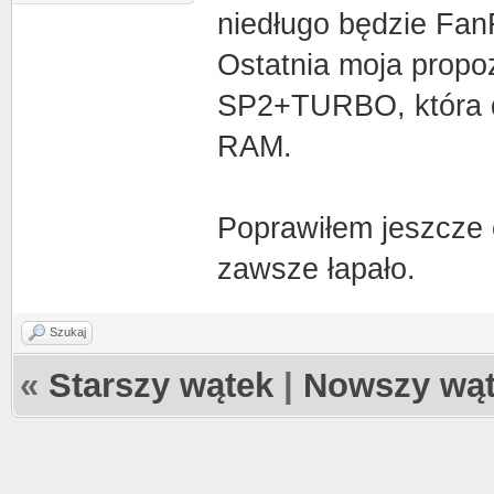
niedługo będzie Fan
Ostatnia moja propoz
SP2+TURBO, która dz
RAM.
Poprawiłem jeszcze
zawsze łapało.
Szukaj
«
Starszy wątek
|
Nowszy wą