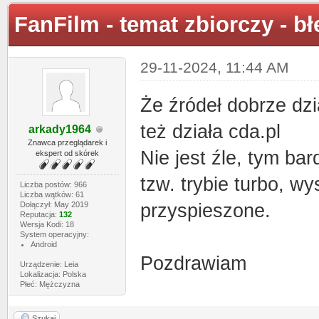
FanFilm - temat zbiorczy - b
29-11-2024, 11:44 AM
Że źródeł dobrze dz
też działa cda.pl
arkady1964
Znawca przeglądarek i
Nie jest źle, tym ba
ekspert od skórek
tzw. trybie turbo, wy
Liczba postów: 966
Liczba wątków: 61
Dołączył: May 2019
przyspieszone.
Reputacja:
132
Wersja Kodi: 18
System operacyjny:
Android
Pozdrawiam
Urządzenie: Leia
Lokalizacja: Polska
Płeć: Mężczyzna
Szukaj