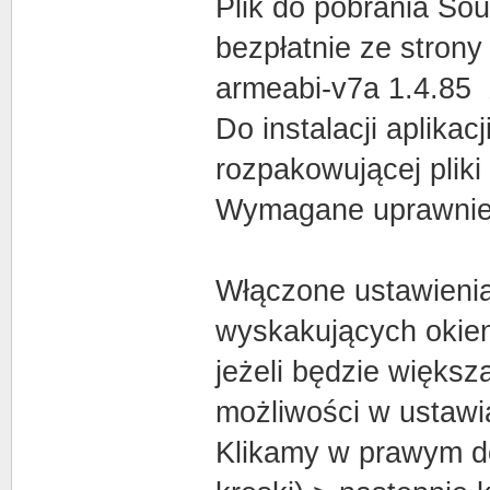
Plik do pobrania Sou
bezpłatnie ze strony
armeabi-v7a 1.4.8
Do instalacji aplikac
rozpakowującej plik
Wymagane uprawnieni
Włączone ustawienia
wyskakujących okien
jeżeli będzie więks
możliwości w ustawia
Klikamy w prawym do