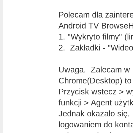
Polecam dla zainte
Android TV BrowseHe
1. "Wykryto filmy" (li
2. Zakładki - "Wideo
Uwaga. Zalecam w u
Chrome(Desktop) to 
Przycisk wstecz > w
funkcji > Agent uży
Jednak okazało się,
logowaniem do konta