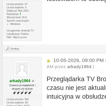
Liczba postów: 47
Liczba wątków: 0
Dołączył: Mar 2021
Reputacja:
7
Wersja Kodi: 20.0
System operacyjny:
Windows
Urządzenie: Android TV
Lokalizacja: Polska
Płeć: Mężczyzna
Szukaj
10-05-2026, 09:00 PM
AM przez
arkady1964
.)
Przeglądarka TV Bro,
arkady1964
Znawca przeglądarek i
czasu nie jest aktua
ekspert od skórek
intuicyjna w obsłudz
Liczba postów: 962
Liczba wątków: 60
Dołączył: May 2019