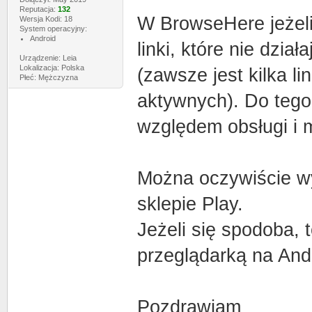
Reputacja:
132
W BrowseHere jeżeli 
Wersja Kodi: 18
System operacyjny:
Android
linki, które nie dzia
Urządzenie: Leia
Lokalizacja: Polska
(zawsze jest kilka l
Płeć: Mężczyzna
aktywnych). Do tego
względem obsługi i 
Można oczywiście w
sklepie Play.
Jeżeli się spodoba, t
przeglądarką na An
Pozdrawiam