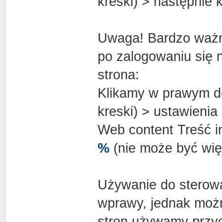
kreski) > następnie 
Uwaga! Bardzo ważne
po zalogowaniu się n
strona:
Klikamy w prawym do
kreski) > ustawienia
Web content Treść i
%
(nie może być wię
Używanie do sterow
wprawy, jednak możn
stron używamy przyc