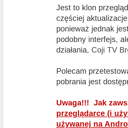
Jest to klon przeglą
częściej aktualizac
ponieważ jednak jest
podobny interfejs, a
działania,
Coji TV B
Polecam przetestowa
pobrania jest dostę
Uwaga!!! Jak zaws
przeglądarce (i uż
używanej na Androi