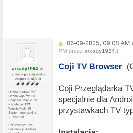
06-09-2025, 09:08 AM
PM przez
arkady1964
.)
Coji TV Browser
(C
arkady1964
Znawca przeglądarek i
ekspert od skórek
Coji Przeglądarka T
Liczba postów: 962
Liczba wątków: 60
specjalnie dla Androi
Dołączył: May 2019
Reputacja:
132
przystawkach TV typu
Wersja Kodi: 18
System operacyjny:
Android
Urządzenie: Leia
Lokalizacja: Polska
Instalacja: