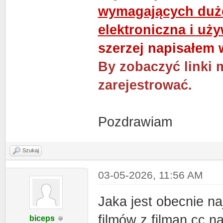
wymagających duż
elektroniczna i uż
szerzej napisałem 
By zobaczyć linki 
zarejestrować.
Pozdrawiam
Szukaj
03-05-2026, 11:56 AM
Jaka jest obecnie n
filmów z filman.cc n
biceps