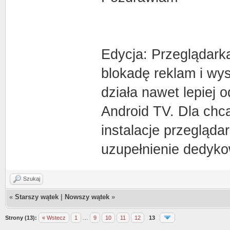
Edycja: Przeglądarka
blokadę reklam i wy
działa nawet lepiej
Android TV. Dla ch
instalacje przegląda
uzupełnienie dedyko
Szukaj
«
Starszy wątek
|
Nowszy wątek
»
Strony (13):
« Wstecz
1
…
9
10
11
12
13