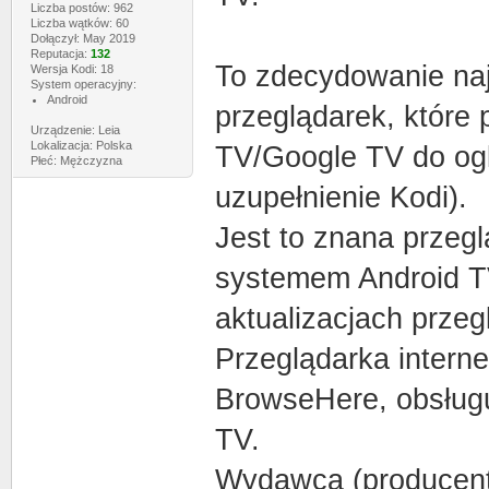
Liczba postów: 962
Liczba wątków: 60
Dołączył: May 2019
Reputacja:
132
To zdecydowanie naj
Wersja Kodi: 18
System operacyjny:
Android
przeglądarek, które
Urządzenie: Leia
Lokalizacja: Polska
TV/Google TV do ogl
Płeć: Mężczyzna
uzupełnienie Kodi).
Jest to znana przeg
systemem Android TV
aktualizacjach przeg
Przeglądarka inter
BrowseHere, obsługuj
TV.
Wydawca (producent