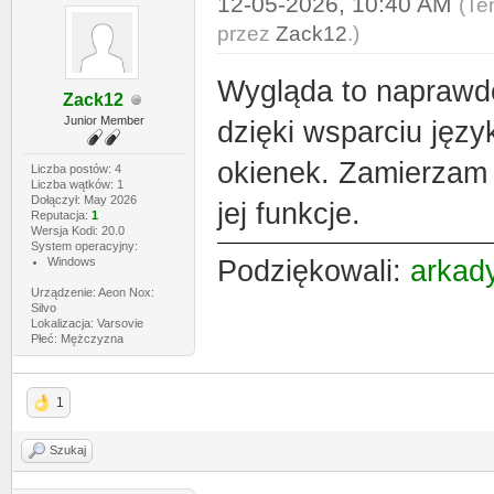
12-05-2026, 10:40 AM
(Te
przez
Zack12
.)
Wygląda to naprawdę
Zack12
Junior Member
dzięki wsparciu jęz
okienek. Zamierzam 
Liczba postów: 4
Liczba wątków: 1
Dołączył: May 2026
jej funkcje.
Reputacja:
1
Wersja Kodi: 20.0
System operacyjny:
Windows
Podziękowali:
arkad
Urządzenie: Aeon Nox:
Silvo
Lokalizacja: Varsovie
Płeć: Mężczyzna
1
Szukaj