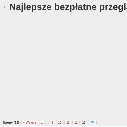
Najlepsze bezpłatne przeg
0
Strony (13):
« Wstecz
1
…
9
10
11
12
13