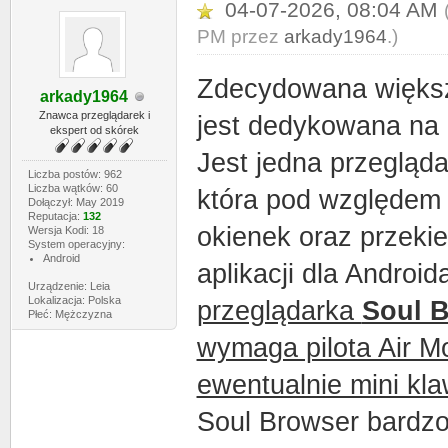
04-07-2026, 08:04 AM
PM przez
arkady1964
.)
Zdecydowana większ
arkady1964
Znawca przeglądarek i
jest dedykowana na
ekspert od skórek
Jest jedna przegląd
Liczba postów: 962
Liczba wątków: 60
która pod względem 
Dołączył: May 2019
Reputacja:
132
okienek oraz przeki
Wersja Kodi: 18
System operacyjny:
Android
aplikacji dla Android
Urządzenie: Leia
Lokalizacja: Polska
przeglądarka
Soul 
Płeć: Mężczyzna
wymaga pilota Air M
ewentualnie mini kl
Soul Browser bardzo