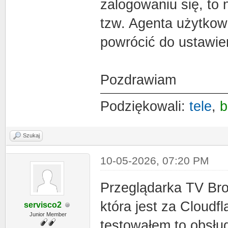
zalogowaniu się, to 
tzw. Agenta użytkown
powrócić do ustawie
Pozdrawiam
Podziękowali:
tele
,
b
Szukaj
10-05-2026, 07:20 PM
Przeglądarka TV Bro 
która jest za Cloudf
servisco2
Junior Member
testowałem to obsług