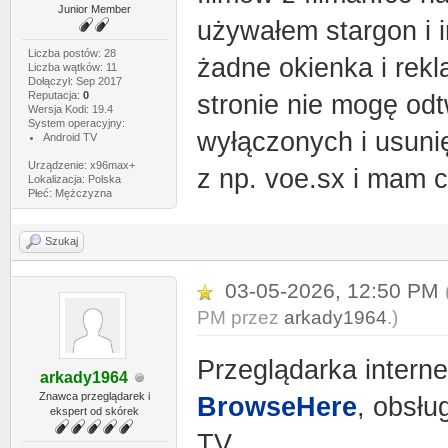
Junior Member
używałem stargon i i
Liczba postów: 28
żadne okienka i rek
Liczba wątków: 11
Dołączył: Sep 2017
Reputacja:
0
stronie nie mogę od
Wersja Kodi: 19.4
System operacyjny:
wyłączonych i usunię
Android TV
Urządzenie: x96max+
z np. voe.sx i mam c
Lokalizacja: Polska
Płeć: Mężczyzna
Szukaj
03-05-2026, 12:50 PM
PM przez
arkady1964
.)
Przeglądarka inter
arkady1964
Znawca przeglądarek i
BrowseHere
, obsłu
ekspert od skórek
TV.