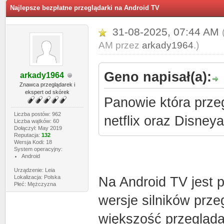
Najlepsze bezpłatne przeglądarki na Android TV
31-08-2025, 07:44 AM
AM przez
arkady1964
.)
Geno napisał(a):
arkady1964
Znawca przeglądarek i
ekspert od skórek
Panowie która przeg
Liczba postów: 962
netflix oraz Disney
Liczba wątków: 60
Dołączył: May 2019
Reputacja:
132
Wersja Kodi: 18
System operacyjny:
Android
Urządzenie: Leia
Lokalizacja: Polska
Na Android TV jest
Płeć: Mężczyzna
wersje silników pr
większość przegląda