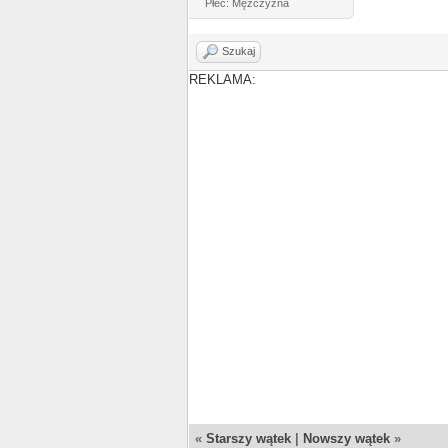
Płeć: Mężczyzna
Szukaj
REKLAMA:
«
Starszy wątek
|
Nowszy wątek
»