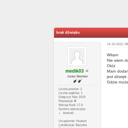
0 głosów - średnia: 0
1
2
3
4
5
brak dźwięku
14-10-2022, 0
Witam
Nie wiem do
Otóż
medik03
Mam dodana 
jest dźwięk
Junior Member
Gdzie może
Liczba postów: 2
Liczba wątków: 1
Dołączył: Mar 2019
Reputacja:
0
Wersja Kodi: 17.6
System operacyjny:
Android
Urządzenie: Huawei
Lokalizacja: Bazylea