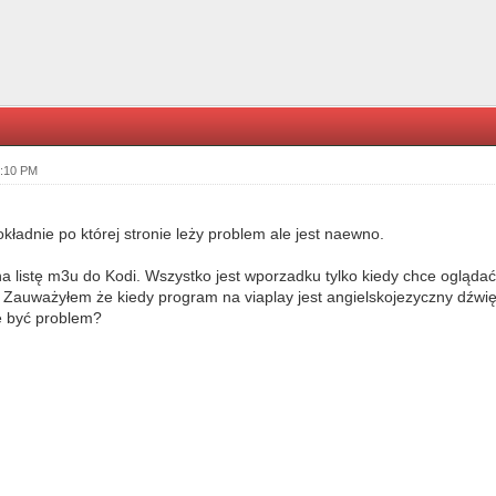
8:10 PM
kładnie po której stronie leży problem ale jest naewno.
listę m3u do Kodi. Wszystko jest wporzadku tylko kiedy chce oglądać 
. Zauważyłem że kiedy program na viaplay jest angielskojezyczny dźwięk 
 być problem?