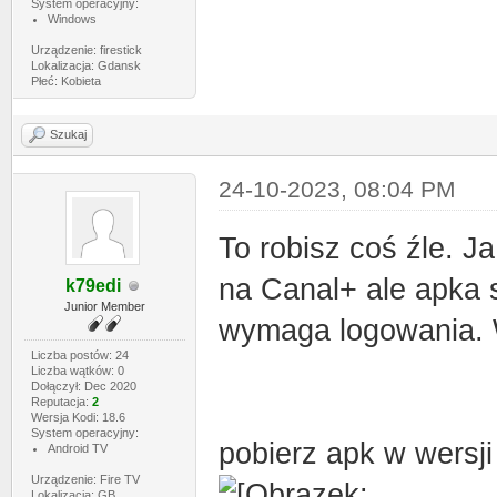
System operacyjny:
Windows
Urządzenie: firestick
Lokalizacja: Gdansk
Płeć: Kobieta
Szukaj
24-10-2023, 08:04 PM
To robisz coś źle. J
na Canal+ ale apka s
k79edi
Junior Member
wymaga logowania. W
Liczba postów: 24
Liczba wątków: 0
Dołączył: Dec 2020
Reputacja:
2
Wersja Kodi: 18.6
System operacyjny:
pobierz apk w wersji
Android TV
Urządzenie: Fire TV
Lokalizacja: GB