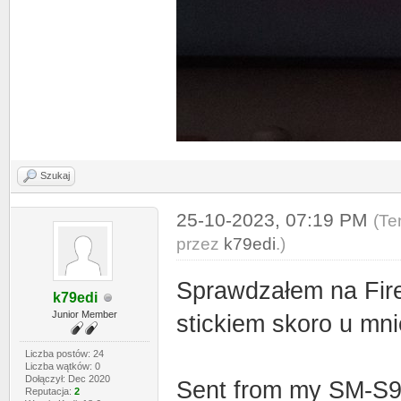
Szukaj
25-10-2023, 07:19 PM
(Te
przez
k79edi
.)
Sprawdzałem na Fire
k79edi
Junior Member
stickiem skoro u mni
Liczba postów: 24
Liczba wątków: 0
Dołączył: Dec 2020
Sent from my SM-S9
Reputacja:
2