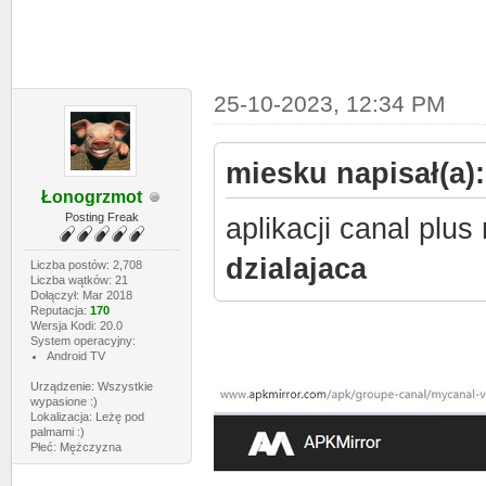
25-10-2023, 12:34 PM
miesku napisał(a):
Łonogrzmot
Posting Freak
aplikacji canal plus 
dzialajaca
Liczba postów: 2,708
Liczba wątków: 21
Dołączył: Mar 2018
Reputacja:
170
Wersja Kodi: 20.0
System operacyjny:
Android TV
Urządzenie: Wszystkie
wypasione :)
Lokalizacja: Leżę pod
palmami :)
Płeć: Mężczyzna