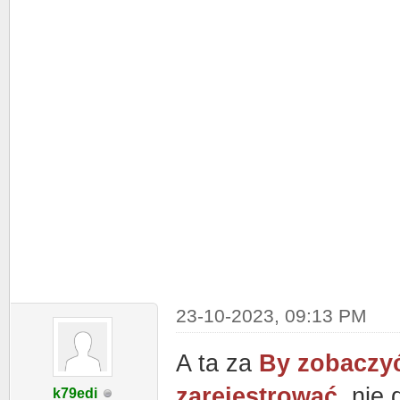
23-10-2023, 09:13 PM
A ta za
By zobaczyć
zarejestrować.
nie 
k79edi