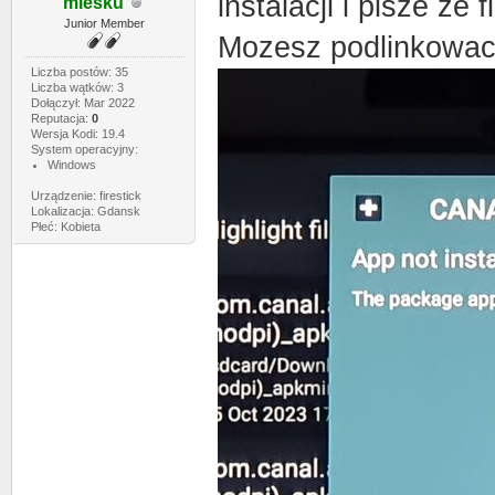
instalacji i pisze ze f
miesku
Junior Member
Mozesz podlinkowac
Liczba postów: 35
Liczba wątków: 3
Dołączył: Mar 2022
Reputacja:
0
Wersja Kodi: 19.4
System operacyjny:
Windows
Urządzenie: firestick
Lokalizacja: Gdansk
Płeć: Kobieta