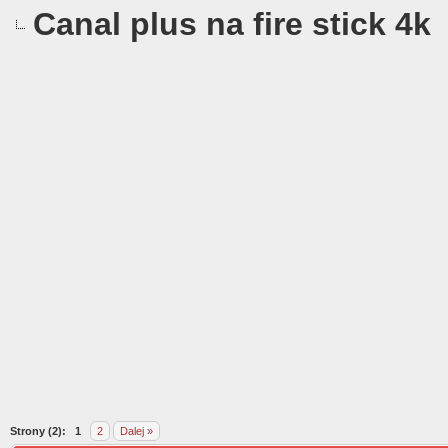
Canal plus na fire stick 4k
0
Strony (2):
1
2
Dalej »