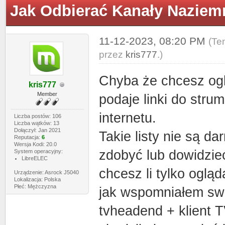
Jak Odbierać Kanały Naziemn
11-12-2023, 08:20 PM
(Te
przez
kris777
.)
Chyba że chcesz ogl
kris777
Member
podaje linki do stru
internetu.
Liczba postów: 106
Liczba wątków: 13
Dołączył: Jan 2021
Takie listy nie są d
Reputacja:
6
Wersja Kodi: 20.0
zdobyć lub dowidzieć
System operacyjny:
LibreELEC
chcesz li tylko ogląd
Urządzenie: Asrock J5040
Lokalizacja: Polska
Płeć: Mężczyzna
jak wspomniałem swój
tvheadend + klient T