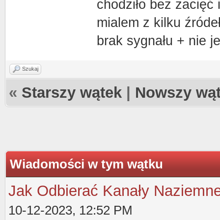
chodziło bez zacięć i
mialem z kilku źróde
brak sygnału + nie jes
Szukaj
«
Starszy wątek
|
Nowszy wą
Wiadomości w tym wątku
Jak Odbierać Kanały Naziemnej 
10-12-2023, 12:52 PM