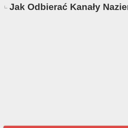
Jak Odbierać Kanały Naziem
0