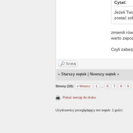
Cytat:
Jeżeli Tw
zostać zo
zmienili ró
warto zapoz
Czyli zabez
Szukaj
«
Starszy wątek
|
Nowszy wątek
»
Strony (10):
« Wstecz
1
…
6
7
8
9
Pokaż wersję do druku
Użytkownicy przeglądający ten wątek: 1 gości