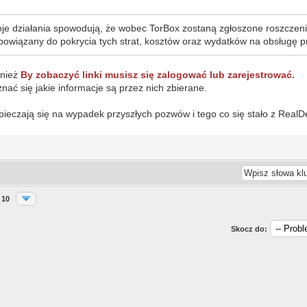
oje działania spowodują, że wobec TorBox zostaną zgłoszone roszczenia
bowiązany do pokrycia tych strat, kosztów oraz wydatków na obsługę 
wnież
By zobaczyć linki musisz się zalogować lub zarejestrować.
nać się jakie informacje są przez nich zbierane.
pieczają się na wypadek przyszłych pozwów i tego co się stało z RealD
10
Skocz do: