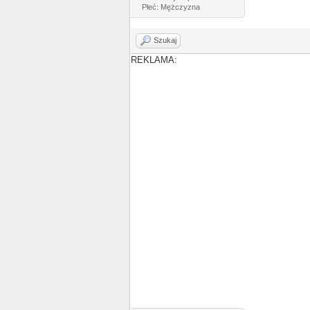
Płeć: Mężczyzna
Szukaj
REKLAMA: