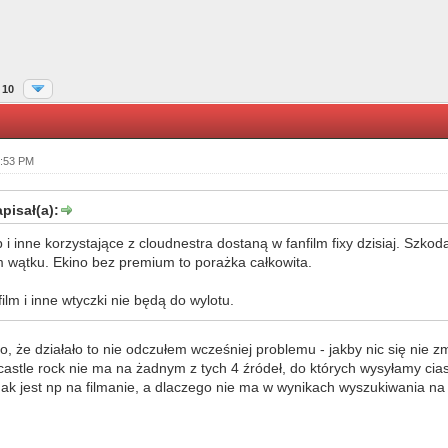
10
1:53 PM
pisał(a):
i inne korzystające z cloudnestra dostaną w fanfilm fixy dzisiaj. Szkod
 wątku. Ekino bez premium to porażka całkowita.
ilm i inne wtyczki nie będą do wylotu.
, że działało to nie odczułem wcześniej problemu - jakby nic się nie zmi
castle rock nie ma na żadnym z tych 4 źródeł, do których wysyłamy cia
dnak jest np na filmanie, a dlaczego nie ma w wynikach wyszukiwania na 