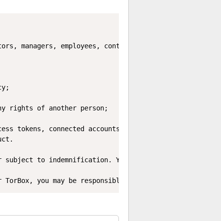
tors, managers, employees, contractors, agents, affiliat
y;

y rights of another person;

ess tokens, connected accounts, or Integrations; or

ct.

r subject to indemnification. You shall cooperate with To
r TorBox, you may be responsible for covering TorBox’s l