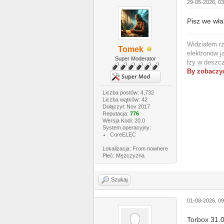
29-05-2026, 0
Pisz we wła
Widziałem rz
Tomek
elektronów j
Super Moderator
łzy w deszcz
By zobaczyć
Liczba postów: 4,732
Liczba wątków: 42
Dołączył: Nov 2017
Reputacja:
776
Wersja Kodi: 20.0
System operacyjny:
CoreELEC
Lokalizacja: From nowhere
Płeć: Mężczyzna
Szukaj
01-08-2026, 0
Torbox 31.