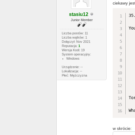
ciekawy jes
stasiu12
35
Junior Member
Yo
Liczba postów: 11
Liczba wątków: 1
  
Dołączył: Nov 2021
Reputacja:
1
  
Wersja Kodi: 19
  
System operacyjny:
Windows
  
  
Urządzenie: --
Lokalizacja: --
  
Płeć: Mężczyzna
  
  
To
Wh
w skrócie: