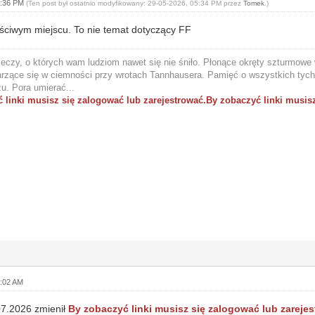
3:36 PM
(Ten post był ostatnio modyfikowany: 29-05-2026, 05:34 PM przez
Tomek
.)
ściwym miejscu. To nie temat dotyczący FF
eczy, o których wam ludziom nawet się nie śniło. Płonące okręty szturmowe w
arzące się w ciemności przy wrotach Tannhausera. Pamięć o wszystkich tych 
u. Pora umierać...
 linki musisz się zalogować lub zarejestrować.
By zobaczyć linki musisz
9:02 AM
07.2026 zmienił
By zobaczyć linki musisz się zalogować lub zarejes