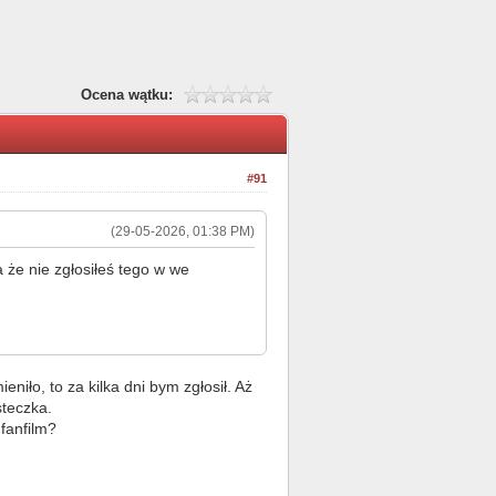
Ocena wątku:
#91
(29-05-2026, 01:38 PM)
a że nie zgłosiłeś tego w we
eniło, to za kilka dni bym zgłosił. Aż
steczka.
fanfilm?