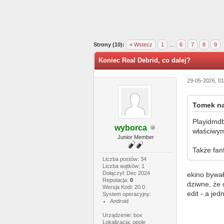
0 głosów - średnia: 0
1
2
3
4
5
Strony (10):
« Wstecz
1
…
6
7
8
9
Koniec Real Debrid, co dalej?
29-05-2026, 0
Tomek na
Playidmdb 
wyborca
właściwym
Junior Member
Także fanf
Liczba postów: 34
Liczba wątków: 1
Dołączył: Dec 2024
ekino bywało
Reputacja:
0
dziwne, że 
Wersja Kodi: 20.0
edit - a je
System operacyjny:
Android
Urządzenie: box
Lokalizacja: opole