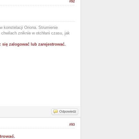
#92
 konstelacji Oriona. Strumienie
chwilach zniknie w otchłani czasu, jak
 się zalogować lub zarejestrować.
Odpowiedz
#93
trować.