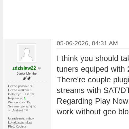
05-06-2026, 04:31 AM
I think you should t
tuners equiped with 
zdzislaw22
Junior Member
There're couple plug
Liczba postów: 39
streams with SAT/DTT
Liczba wątków: 3
Dołączył: Jul 2019
Reputacja:
1
Regarding Play Now 
Wersja Kodi: 15.
System operacyjny:
work without geo bl
Android TV
Urządzenie: mibox
Lokalizacja: skąś
Płeć: Kobieta