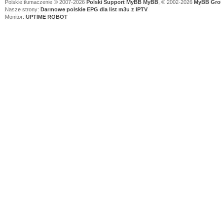
Polskie tłumaczenie © 2007-2026
Polski Support MyBB
MyBB
, © 2002-2026
MyBB Gro
Nasze strony:
Darmowe polskie EPG dla list m3u z IPTV
Monitor:
UPTIME ROBOT