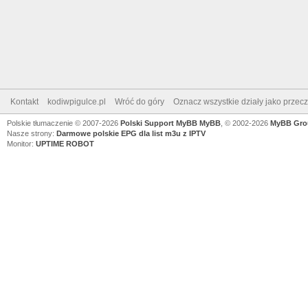
Kontakt
kodiwpigulce.pl
Wróć do góry
Oznacz wszystkie działy jako przec
Polskie tłumaczenie © 2007-2026
Polski Support MyBB
MyBB
, © 2002-2026
MyBB Gro
Nasze strony:
Darmowe polskie EPG dla list m3u z IPTV
Monitor:
UPTIME ROBOT