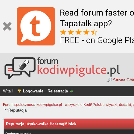
Read forum faster o
Tapatalk app?
FREE - on Google Pl
Strona Gł
Witaj!
Logowanie
Rejestracja
Forum społeczności kodiwpigulce.pl - wszystko o Kodi! Polskie wtyczki, dodatki, 
Reputacja
Reputacja użytkownika HasztagMisiek