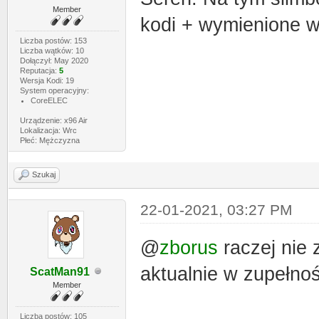
Member
kodi + wymienione w
Liczba postów: 153
Liczba wątków: 10
Dołączył: May 2020
Reputacja:
5
Wersja Kodi: 19
System operacyjny:
CoreELEC
Urządzenie: x96 Air
Lokalizacja: Wrc
Płeć: Mężczyzna
Szukaj
22-01-2021, 03:27 PM
@
zborus
raczej nie 
aktualnie w zupełno
ScatMan91
Member
Liczba postów: 105