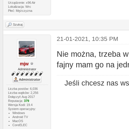
Urządzenie: x96 Air
Lokalizacja: Wrc
Płeć: Mężczyzna
Szukaj
21-01-2021, 10:35 PM
Nie można, trzeba w
fajny mam go na je
mjw
Administrator
Jeśli chcesz nas w
Liczba postów: 6,036
Liczba wątków: 2,256
Dołączył: Aug 2017
Reputacja:
379
Wersja Kodi: 19.4
System operacyjny:
Windows
Android TV
MacOS
CoreELEC