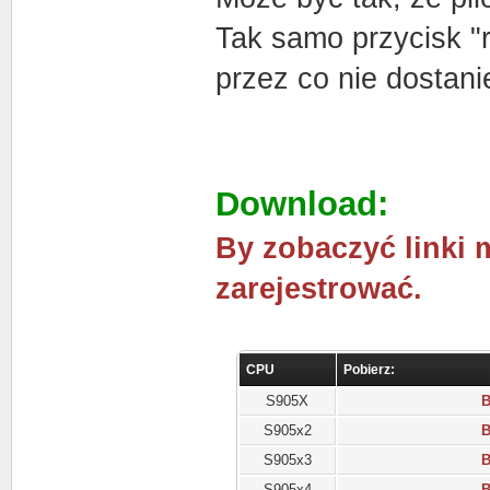
Tak samo przycisk "r
przez co nie dostani
Download:
By zobaczyć linki 
zarejestrować.
CPU
Pobierz:
S905X
B
S905x2
B
S905x3
B
S905x4
B