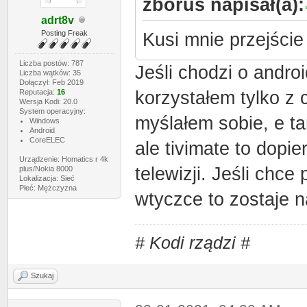
zborus napisał(a):
adrt8v
Posting Freak
Kusi mnie przejście
Liczba postów: 787
Jeśli chodzi o andro
Liczba wątków: 35
Dołączył: Feb 2019
Reputacja:
16
korzystałem tylko z c
Wersja Kodi: 20.0
System operacyjny:
myślałem sobie, e ta
Windows
Android
CoreELEC
ale tivimate to dopi
Urządzenie: Homatics r 4k
telewizji. Jeśli chce
plus/Nokia 8000
Lokalizacja: Sieć
Płeć: Mężczyzna
wtyczce to zostaje n
# Kodi rządzi #
Szukaj