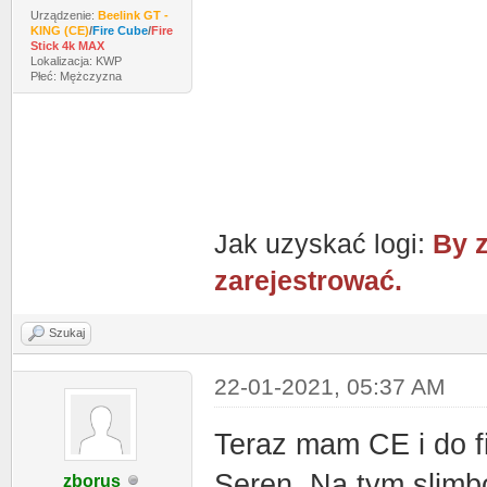
Urządzenie:
Beelink GT -
KING (CE)
/
Fire Cube
/
Fire
Stick 4k MAX
Lokalizacja: KWP
Płeć: Mężczyzna
Jak uzyskać logi:
By z
zarejestrować.
Szukaj
22-01-2021, 05:37 AM
Teraz mam CE i do f
Seren. Na tym slimb
zborus