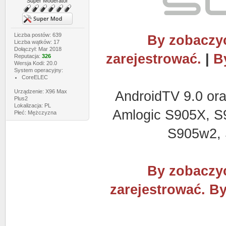
Super Moderator
Liczba postów: 639
By zobaczyć
Liczba wątków: 17
Dołączył: Mar 2018
zarejestrować.
|
B
Reputacja:
326
Wersja Kodi: 20.0
System operacyjny:
CoreELEC
Urządzenie: X96 Max
AndroidTV 9.0 or
Plus2
Lokalizacja: PL
Amlogic S905X, S
Płeć: Mężczyzna
S905w2, 
By zobaczyć
zarejestrować.
By