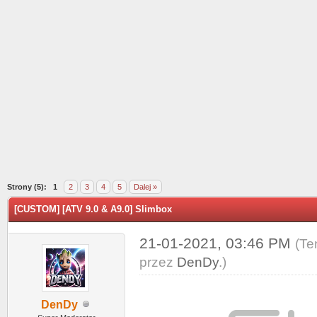
0
Strony (5):
1
2
3
4
5
Dalej »
[CUSTOM] [ATV 9.0 & A9.0] Slimbox
21-01-2021, 03:46 PM
(Te
przez
DenDy
.)
DenDy