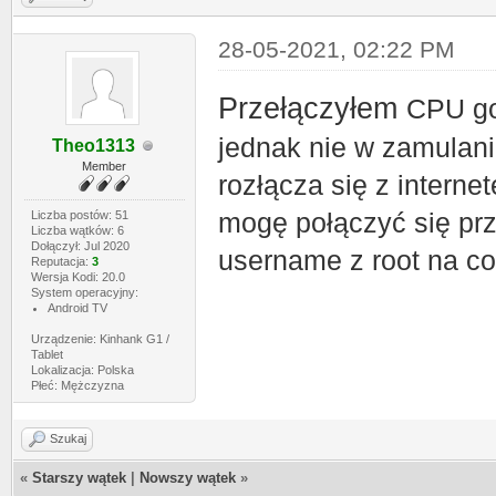
28-05-2021, 02:22 PM
Przełączyłem
CPU go
jednak nie w zamulani
Theo1313
Member
rozłącza się z interne
Liczba postów: 51
mogę połączyć się pr
Liczba wątków: 6
Dołączył: Jul 2020
username z root na c
Reputacja:
3
Wersja Kodi: 20.0
System operacyjny:
Android TV
Urządzenie: Kinhank G1 /
Tablet
Lokalizacja: Polska
Płeć: Mężczyzna
Szukaj
«
Starszy wątek
|
Nowszy wątek
»