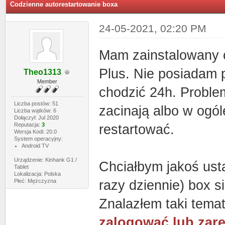
Codzienne autorestartowanie boxa
24-05-2021, 02:20 PM
Mam zainstalowany 
Plus. Nie posiadam p
Theo1313
Member
chodzić 24h. Problem
Liczba postów: 51
zacinają albo w ogó
Liczba wątków: 6
Dołączył: Jul 2020
Reputacja:
3
restartować.
Wersja Kodi: 20.0
System operacyjny:
Android TV
Urządzenie: Kinhank G1 /
Chciałbym jakoś usta
Tablet
Lokalizacja: Polska
Płeć: Mężczyzna
razy dziennie) box s
Znalazłem taki tema
zalogować lub zare