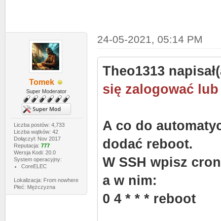
24-05-2021, 05:14 PM
Theo1313 napisał(
Tomek
się zalogować lub
Super Moderator
A co do automatyc
Liczba postów: 4,733
Liczba wątków: 42
Dołączył: Nov 2017
dodać reboot.
Reputacja:
777
Wersja Kodi: 20.0
W SSH wpisz cron
System operacyjny:
CoreELEC
a w nim:
Lokalizacja: From nowhere
Płeć: Mężczyzna
0 4 * * * reboot