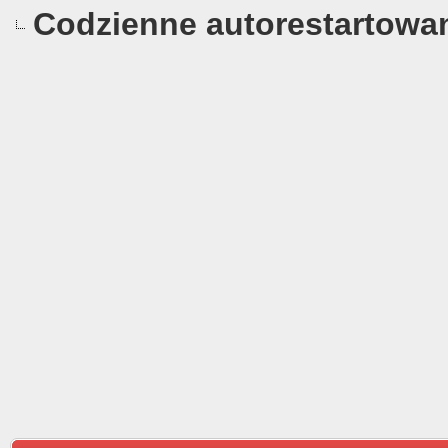
Codzienne autorestartowa
0