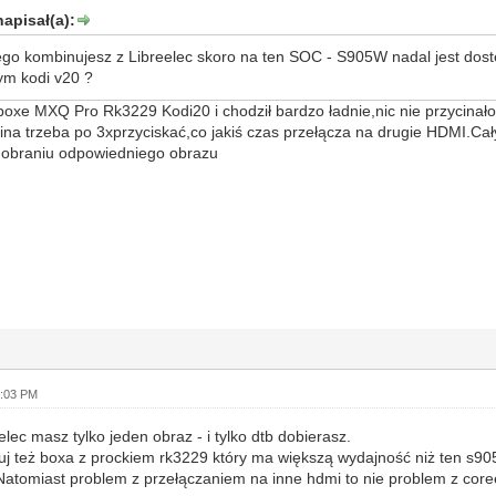
apisał(a):
ego kombinujesz z Libreelec skoro na ten SOC - S905W nadal jest dost
m kodi v20 ?
oxe MXQ Pro Rk3229 Kodi20 i chodził bardzo ładnie,nic nie przycinało,
acina trzeba po 3xprzyciskać,co jakiś czas przełącza na drugie HDMI.Cał
obraniu odpowiedniego obrazu
6:03 PM
lec masz tylko jeden obraz - i tylko dtb dobierasz.
uj też boxa z prockiem rk3229 który ma większą wydajność niż ten s
Natomiast problem z przełączaniem na inne hdmi to nie problem z coree