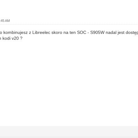
:45 AM
o kombinujesz z Libreelec skoro na ten SOC - S905W nadal jest dostę
 kodi v20 ?