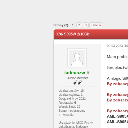
1 głosów - średnia: 1
1
2
3
4
5
Strony (3):
1
2
3
Dalej »
X96 S905W 2/16Gb
02-03-2023, 1
Mam problem
libreelec.t
tadeuszw
Amlogic S9
Junior Member
By zobaczy
Liczba postów: 18
By zobaczy
Liczba wątków: 1
Dołączył: Nov 2021
By zobaczy
Reputacja:
0
Wersja Kodi: 19
By zobaczy
System operacyjny:
Android
AML-S805X
AML-S905X
Urządzenie: MXQ Pro 4k
Lokalizacja: Białystok