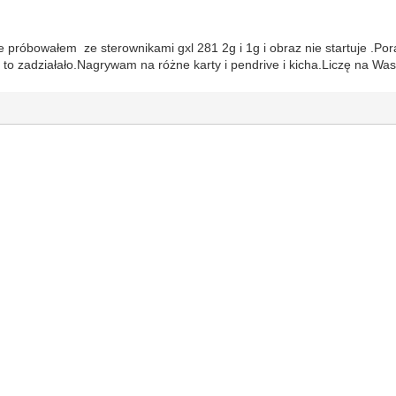
e próbowałem ze sterownikami gxl 281 2g i 1g i obraz nie startuje .P
 to zadziałało.Nagrywam na różne karty i pendrive i kicha.Liczę na W