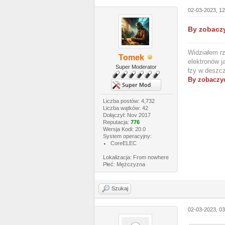
02-03-2023, 1
By zobaczy
Widziałem rz
Tomek
elektronów j
Super Moderator
łzy w deszcz
By zobaczyć
Liczba postów: 4,732
Liczba wątków: 42
Dołączył: Nov 2017
Reputacja:
776
Wersja Kodi: 20.0
System operacyjny:
CoreELEC
Lokalizacja: From nowhere
Płeć: Mężczyzna
Szukaj
02-03-2023, 0