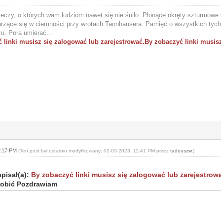
eczy, o których wam ludziom nawet się nie śniło. Płonące okręty szturmowe w
arzące się w ciemności przy wrotach Tannhausera. Pamięć o wszystkich tych 
u. Pora umierać...
 linki musisz się zalogować lub zarejestrować.
By zobaczyć linki musisz
0:17 PM
(Ten post był ostatnio modyfikowany: 02-03-2023, 11:41 PM przez
tadeuszw
.)
pisał(a):
By zobaczyć linki musisz się zalogować lub zarejestrow
robić Pozdrawiam