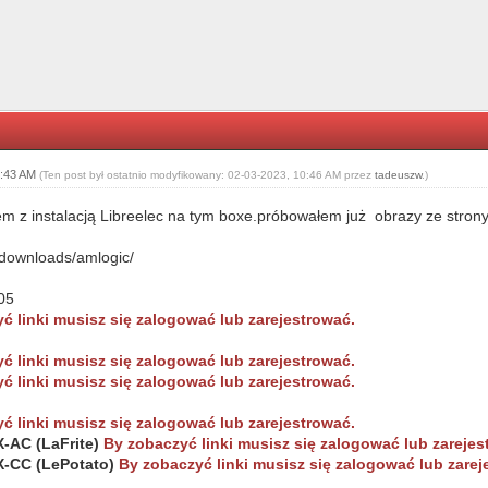
0:43 AM
(Ten post był ostatnio modyfikowany: 02-03-2023, 10:46 AM przez
tadeuszw
.)
 z instalacją Libreelec na tym boxe.próbowałem już obrazy ze strony
v/downloads/amlogic/
05
ć linki musisz się zalogować lub zarejestrować.
ć linki musisz się zalogować lub zarejestrować.
ć linki musisz się zalogować lub zarejestrować.
ć linki musisz się zalogować lub zarejestrować.
-AC (LaFrite)
By zobaczyć linki musisz się zalogować lub zarejes
-CC (LePotato)
By zobaczyć linki musisz się zalogować lub zarej