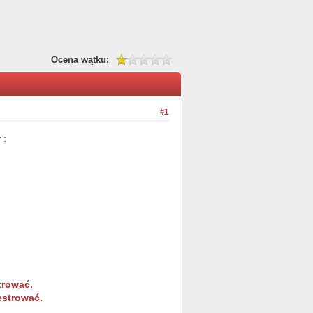
Ocena wątku:
#1
 :
trować.
estrować.