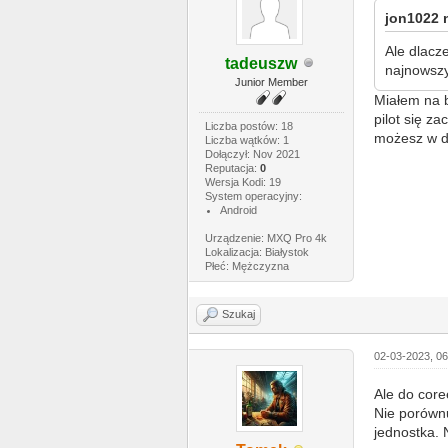
jon1022 n
Ale dlacz
tadeuszw
najnowszy
Junior Member
Miałem na b
pilot się z
Liczba postów: 18
możesz w d
Liczba wątków: 1
Dołączył: Nov 2021
Reputacja:
0
Wersja Kodi: 19
System operacyjny:
Android
Urządzenie: MXQ Pro 4k
Lokalizacja: Białystok
Płeć: Mężczyzna
Szukaj
02-03-2023, 0
Ale do coree
Nie porówn
jednostka. 