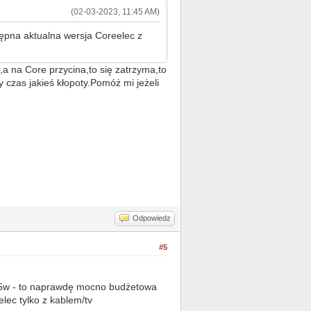
(02-03-2023, 11:45 AM)
ępna aktualna wersja Coreelec z
a na Core przycina,to się zatrzyma,to
y czas jakieś kłopoty.Pomóż mi jeżeli
Odpowiedz
#5
905w - to naprawdę mocno budżetowa
lec tylko z kablem/tv