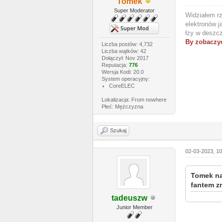
Tomek
Super Moderator
Widziałem rz
elektronów j
łzy w deszcz
By zobaczyć
Liczba postów: 4,732
Liczba wątków: 42
Dołączył: Nov 2017
Reputacja:
776
Wersja Kodi: 20.0
System operacyjny:
CoreELEC
Lokalizacja: From nowhere
Płeć: Mężczyzna
Szukaj
02-03-2023, 1
Tomek na
fantem z
tadeuszw
Junior Member