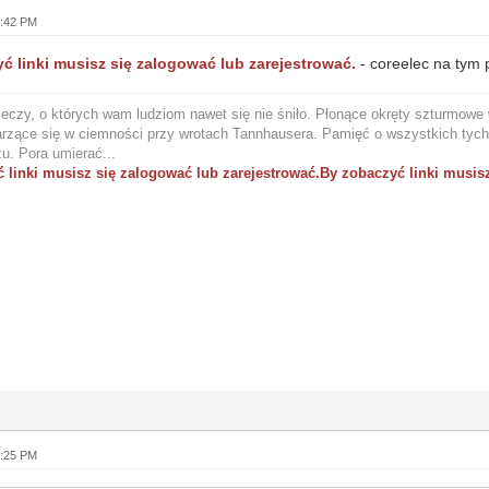
2:42 PM
ć linki musisz się zalogować lub zarejestrować.
- coreelec na tym 
eczy, o których wam ludziom nawet się nie śniło. Płonące okręty szturmowe w
arzące się w ciemności przy wrotach Tannhausera. Pamięć o wszystkich tych 
u. Pora umierać...
 linki musisz się zalogować lub zarejestrować.
By zobaczyć linki musisz
3:25 PM