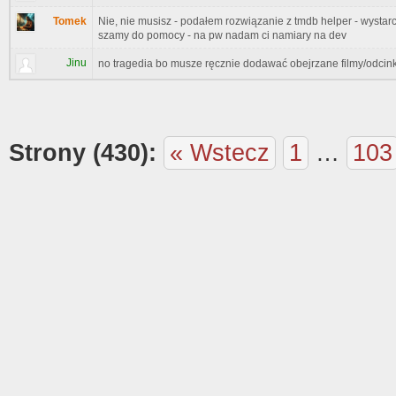
Tomek
Nie, nie musisz - podałem rozwiązanie z tmdb helper - wystarc
szamy do pomocy - na pw nadam ci namiary na dev
Jinu
no tragedia bo musze ręcznie dodawać obejrzane filmy/odcink
Strony (430):
« Wstecz
1
…
103