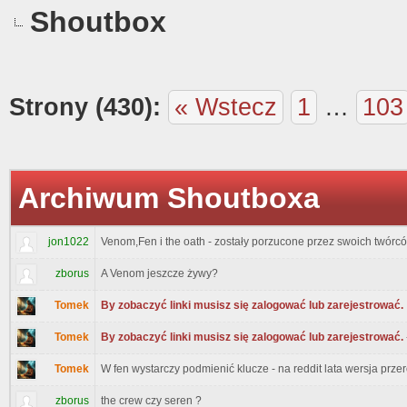
Shoutbox
Strony (430):
« Wstecz
1
…
103
Archiwum Shoutboxa
jon1022
Venom,Fen i the oath - zostały porzucone przez swoich twórców
zborus
A Venom jeszcze żywy?
Tomek
By zobaczyć linki musisz się zalogować lub zarejestrować.
Tomek
By zobaczyć linki musisz się zalogować lub zarejestrować.
Tomek
W fen wystarczy podmienić klucze - na reddit lata wersja przer
zborus
the crew czy seren ?