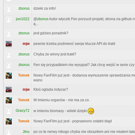
zborus
dzieki za info!
jon1022
@
zborus
Autor wtyczki Fen porzucił projekt, strona na github n
ą...
zborus
jest gdzies poradnik?
mjw
pewnie trzeba podmienć swoje klucze API do trakt
zborus
Chyba że winny jest trakt?
zborus
Fen się przypadkiem nie wysypał? Jak chcę wejść w serie czy fil
Tomek
Nowy FanFilm już jest - dodanoa wymuszenie sprawdzania m
wano
mjw
Ktoś oglada indycar?
Tomek
W imieniu organów - nie ma za co.
Gracy72
w imieniu biomasy - wileki dzięki
Tomek
Nowy FanFilm już jest - poprawiono ostatni błąd
Jinu
po co te nerwy nikogo chyba nie obraziłem ani nie miałem ta