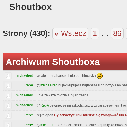
Shoutbox
Strony (430):
« Wstecz
1
…
86
Archiwum Shoutboxa
michaelred
wcale nie najtansze i nie od chinczyka
RebA
@
michaelred
ni jak kupujesz najtańsze u chińczyka na baz
michaelred
i nie zawsze to dzialalo jak trzeba
michaelred
@
RebA
pewnie, ze mi szkoda. Juz w zyciu zostawilem troc
RebA
rejka open
By zobaczyć linki musisz się zalogować lub 
RebA
@
michaelred
az tak ci szkoda nie cale 30 pln tylko bawic s