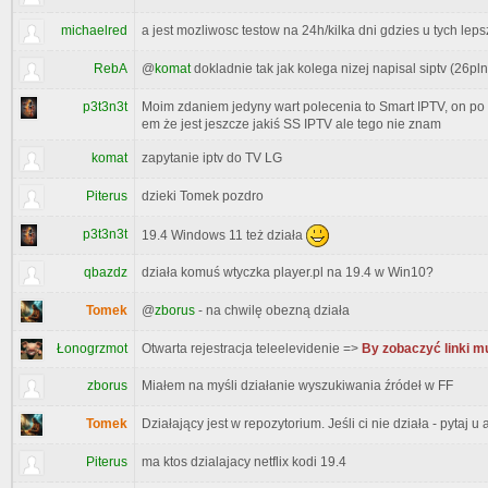
michaelred
a jest mozliwosc testow na 24h/kilka dni gdzies u tych lep
RebA
@
komat
dokladnie tak jak kolega nizej napisal siptv (26pl
p3t3n3t
Moim zdaniem jedyny wart polecenia to Smart IPTV, on po 
em że jest jeszcze jakiś SS IPTV ale tego nie znam
komat
zapytanie iptv do TV LG
Piterus
dzieki Tomek pozdro
p3t3n3t
19.4 Windows 11 też działa
qbazdz
działa komuś wtyczka player.pl na 19.4 w Win10?
Tomek
@
zborus
- na chwilę obezną działa
Łonogrzmot
Otwarta rejestracja teleelevidenie =>
By zobaczyć linki m
zborus
Miałem na myśli działanie wyszukiwania źródeł w FF
Tomek
Działający jest w repozytorium. Jeśli ci nie działa - pytaj u
Piterus
ma ktos dzialajacy netflix kodi 19.4