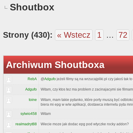
Shoutbox
Strony (430):
« Wstecz
1
…
72
Archiwum Shoutboxa
RebA
@
Adgufo
jeżeli filmy są na wrzucajpliki.pl czy jakoś tak 
Adgufo
Witam, czy ktos tez ma problem z zacinajacymi sie filma
toine
Witam, mam takie pytanko, które porty muszą być odblokow
biera mi epg w w/w aplikacji, dostawca internetu pyta mn
sylwio458
Witam
realmadryt88
Wiecie moze jak dodac epg pod wtyczke rocky addon?