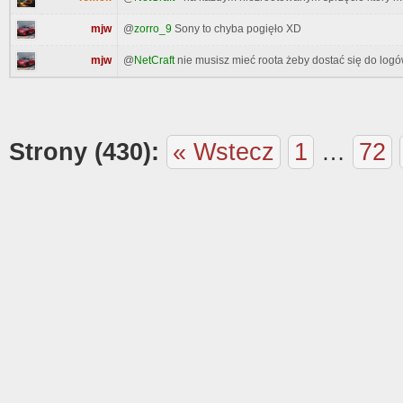
mjw
@
zorro_9
Sony to chyba pogięło XD
mjw
@
NetCraft
nie musisz mieć roota żeby dostać się do logó
Strony (430):
« Wstecz
1
…
72