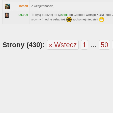
Tomek
Z wzajemnością
p3t3n3t
To byłą bardziej do @
sebiq
bo Ci podał wersjje KODI "kodi 2
słowny (modne ostatnio).
spokojnej niedzieli
Strony (430):
« Wstecz
1
…
50