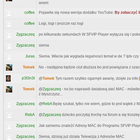
anem
coffee
Pojawiła się nowa wersja dodatku YouTube:
By zobaczyć l
coffee
Logi, logi i jeszcze raz logi
Zygzaczeq
po kilkunastu sekundach W SFVIP Player wyłącza się i po
Zygzaczeq
siema
Juras
Siema. Wiecie jak wyglada legalnosci temat w de ? Iptv czy 
Tomek
No - następna będzie ciut dłuższa bo jest powiązana z sz
p3t3n3t
@
Tomek
Tym razem szybko ogarnęli awarię, dzięki za info
Tomek
@
Zygzaczeq
- no bo naprawili światową sieć MAC - mówiłe
ż błyszczysz...
Zygzaczeq
@
RebA
Będę szukał, tylko nie wiem, gdzie to jest wątek z 
RebA
@
Zygzaczeq
dziecko poczytaj trochę na forum a się troszk
Zygzaczeq
Jak samemu znaleźć Adresy MAC do Programu SFVIP Play
Zygzaczeq
Siema, dzisiaj już działa Telewizja z Adresów MAC