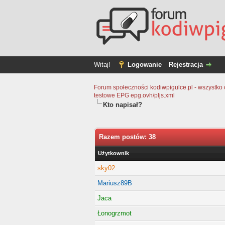
Witaj!
Logowanie
Rejestracja
Forum społeczności kodiwpigulce.pl - wszystko o 
testowe EPG epg.ovh/pljs.xml
Kto napisał?
Razem postów: 38
Użytkownik
sky02
Mariusz89B
Jaca
Łonogrzmot