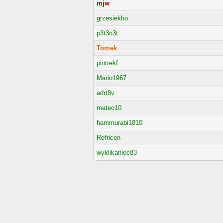
mjw
grzesiekho
p3t3n3t
Tomek
piotrekf
Mario1967
adrt8v
mateo10
hammurabi1810
Refricen
wyklikaniec83