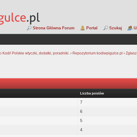
Strona Główna Forum
Portal
Szukaj
U
Kodi! Polskie wtyczki, dodatki, poradniki.
›
Repozytorium kodiwpigulce.pl
›
Zgłasz
Liczba postów
7
6
5
4