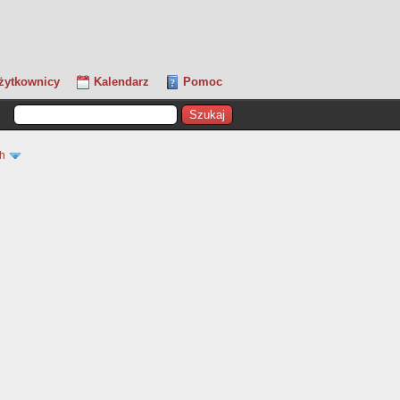
żytkownicy
Kalendarz
Pomoc
ch