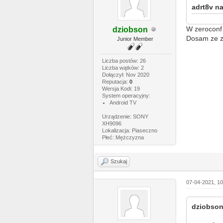
adrt8v na
W zeroconf 
dziobson
Dosam ze z 
Junior Member
Liczba postów: 26
Liczba wątków: 2
Dołączył: Nov 2020
Reputacja:
0
Wersja Kodi: 19
System operacyjny:
Android TV
Urządzenie: SONY
XH9096
Lokalizacja: Piaseczno
Płeć: Mężczyzna
Szukaj
07-04-2021, 1
dziobson