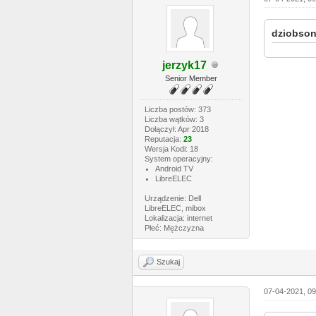
dziobson
jerzyk17
Senior Member
Liczba postów: 373
Liczba wątków: 3
Dołączył: Apr 2018
Reputacja:
23
Wersja Kodi: 18
System operacyjny:
Android TV
LibreELEC
Urządzenie: Dell
LibreELEC, mibox
Lokalizacja: internet
Płeć: Mężczyzna
Szukaj
07-04-2021, 0