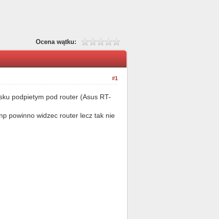
Ocena wątku:
#1
ysku podpietym pod router (Asus RT-
np powinno widzec router lecz tak nie