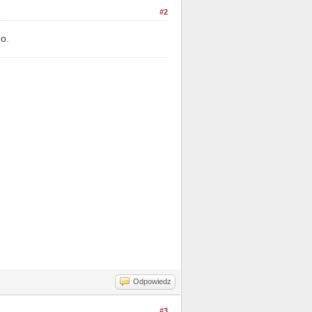
#2
o.
Odpowiedz
#3