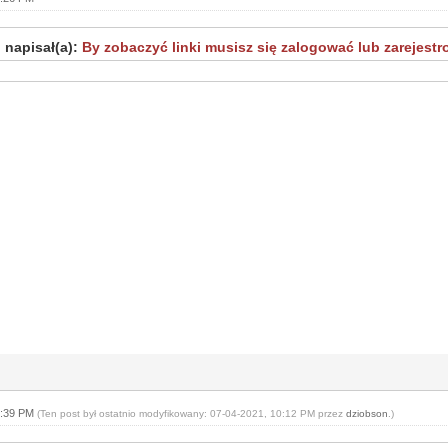
 napisał(a):
By zobaczyć linki musisz się zalogować lub zarejestr
9:39 PM
(Ten post był ostatnio modyfikowany: 07-04-2021, 10:12 PM przez
dziobson
.)