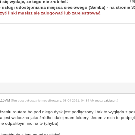
 się wydaje, że tego nie zrobiłeś:
I 
usługi udostępniania miejsca sieciowego (Samba) - na stronie 35 
yć linki musisz się zalogować lub zarejestrować.
4:15 AM
(Ten post był ostatnio modyfikowany: 08-04-2021, 04:34 AM przez
dziobson
.)
zeniu routera bo pod niego dysk jest podłączony i tak to wygląda z p
ra jest widoczna jako źródło i dalej mam foldery. Jeden z nich to pod
nie odpaliłbym nic na tv (chyba)
kombinuje z tym co mi wysłałeś.