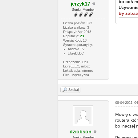
bo coś mi
jerzyk17
Używanie 
Senior Member
By zobacz
Liczba postów: 373
Liczba wątków: 3
Dołączył: Apr 2018
Reputacja:
23
Wersja Kodi: 18
System operacyjny:
Android TV
LibreELEC
Urządzenie: Dell
LibreELEC, mibox
Lokalizacja: internet
Płeć: Mężczyzna
Szukaj
08-04-2021, 0
Mówię o wid
routera któ
bo inaczej 
dziobson
Po pracy po
Junior Member