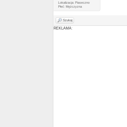
Lokalizacja: Piaseczno
Płeć: Mężczyzna
Szukaj
REKLAMA: