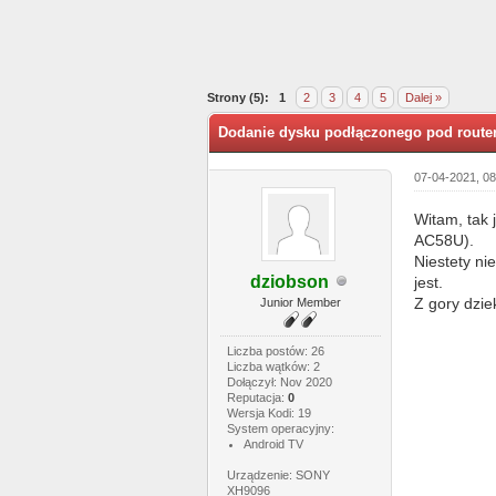
0 głosów - średnia: 0
1
2
3
4
5
Strony (5):
1
2
3
4
5
Dalej »
Dodanie dysku podłączonego pod router
07-04-2021, 0
Witam, tak 
AC58U).
Niestety ni
dziobson
jest.
Z gory dzi
Junior Member
Liczba postów: 26
Liczba wątków: 2
Dołączył: Nov 2020
Reputacja:
0
Wersja Kodi: 19
System operacyjny:
Android TV
Urządzenie: SONY
XH9096