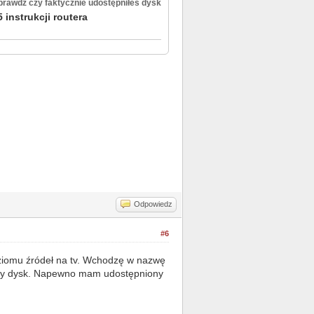
sprawdź czy faktycznie udostępniłeś dysk
instrukcji routera
Odpowiedz
#6
oziomu źródeł na tv. Wchodzę w nazwę
pięty dysk. Napewno mam udostępniony