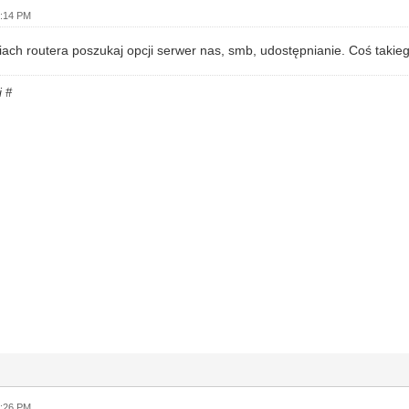
9:14 PM
ach routera poszukaj opcji serwer nas, smb, udostępnianie. Coś takieg
i #
9:26 PM