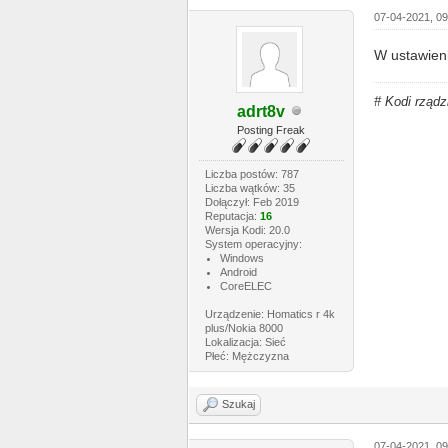
07-04-2021, 0
W ustawieni
# Kodi rządz
adrt8v
Posting Freak
Liczba postów: 787
Liczba wątków: 35
Dołączył: Feb 2019
Reputacja:
16
Wersja Kodi: 20.0
System operacyjny:
Windows
Android
CoreELEC
Urządzenie: Homatics r 4k
plus/Nokia 8000
Lokalizacja: Sieć
Płeć: Mężczyzna
Szukaj
07-04-2021, 0