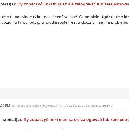
pisał(a):
By zobaczyć linki musisz się zalogować lub zarejestrowa
nic nie ma. Mogę tylko ręcznie coś wpisać. Generalnie nigdzie nie wid
poziomu tv wchodząc w źródła router jest widoczny i nie ma problemu 
0:38 PM
(Ten post był ostatnio modyfikowany: 07-04-2021, 11:09 PM przez
jerzyk17
.)
 napisał(a):
By zobaczyć linki musisz się zalogować lub zarejestr