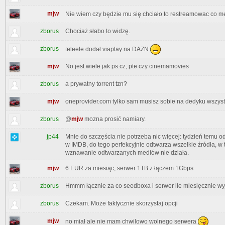
mjw
Nie wiem czy będzie mu się chciało to restreamowac co m
zborus
Chociaż słabo to widzę.
zborus
teleele dodał viaplay na DAZN
mjw
No jest wiele jak ps.cz, pte czy cinemamovies
zborus
a prywatny torrent tzn?
mjw
oneprovider.com tylko sam musisz sobie na dedyku wszys
zborus
@
mjw
mozna prosić namiary.
jp44
Mnie do szczęścia nie potrzeba nic więcej: tydzień temu 
w IMDB, do tego perfekcyjnie odtwarza wszelkie źródła, w t
wznawanie odtwarzanych mediów nie działa.
mjw
6 EUR za miesiąc, serwer 1TB z łączem 1Gbps
zborus
Hmmm łącznie za co seedboxa i serwer ile miesięcznie wy
zborus
Czekam. Może faktycznie skorzystaj opcji
mjw
no miał ale nie mam chwilowo wolnego serwera