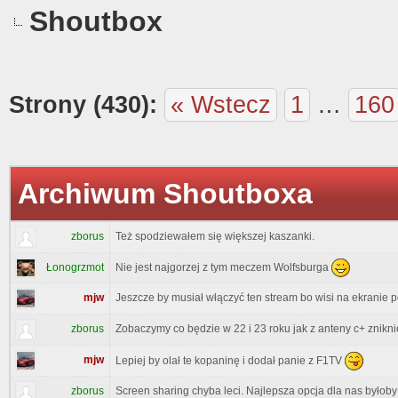
Shoutbox
Strony (430):
« Wstecz
1
…
160
Archiwum Shoutboxa
zborus
Też spodziewałem się większej kaszanki.
Nie jest najgorzej z tym meczem Wolfsburga
Łonogrzmot
mjw
Jeszcze by musiał włączyć ten stream bo wisi na ekranie p
zborus
Zobaczymy co będzie w 22 i 23 roku jak z anteny c+ zniknie
mjw
Lepiej by olał te kopaninę i dodał panie z F1TV
zborus
Screen sharing chyba leci. Najlepsza opcja dla nas byłoby