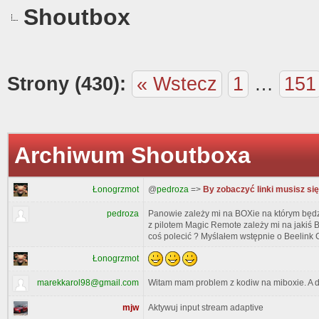
Shoutbox
Strony (430):
« Wstecz
1
…
151
Archiwum Shoutboxa
Łonogrzmot
@
pedroza
=>
By zobaczyć linki musisz si
pedroza
Panowie zależy mi na BOXie na którym będz
z pilotem Magic Remote zależy mi na jakiś B
coś polecić ? Myślałem wstępnie o Beelink 
Łonogrzmot
marekkarol98@gmail.com
Witam mam problem z kodiw na miboxie. A d
mjw
Aktywuj input stream adaptive