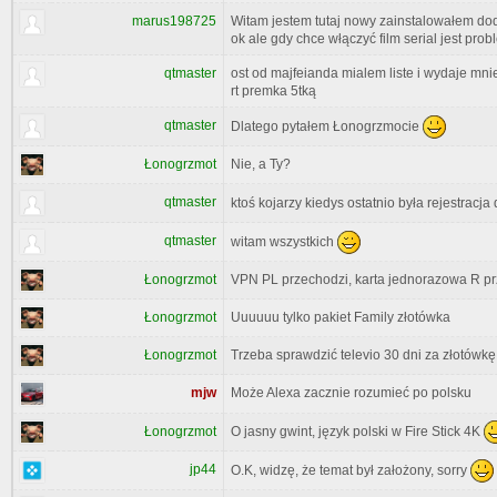
marus198725
Witam jestem tutaj nowy zainstalowałem do
ok ale gdy chce włączyć film serial jest p
qtmaster
ost od majfeianda mialem liste i wydaje mnie
rt premka 5tką
qtmaster
Dlatego pytałem Łonogrzmocie
Łonogrzmot
Nie, a Ty?
qtmaster
ktoś kojarzy kiedys ostatnio była rejestracja
qtmaster
witam wszystkich
VPN PL przechodzi, karta jednorazowa R pr
Łonogrzmot
Łonogrzmot
Uuuuuu tylko pakiet Family złotówka
Trzeba sprawdzić televio 30 dni za złotówk
Łonogrzmot
mjw
Może Alexa zacznie rozumieć po polsku
O jasny gwint, język polski w Fire Stick 4K
Łonogrzmot
jp44
O.K, widzę, że temat był założony, sorry