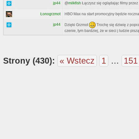
jp44
@
milkfish
Łączysz się oglądając filmy przez 
HBO Max na start promocyjny będzie roczna 
Łonogrzmot
jp44
Dzięki Grzmot
Trochę się dziwię z popr
czenie, tym bardziej, że w sieci j ludzie pis
Strony (430):
« Wstecz
1
…
151