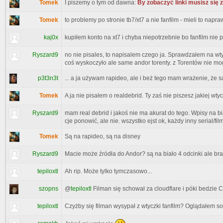
Tomek
I piszemy o tym od dawna:
By zobaczyć linki musisz się 
Tomek
to problemy po stronie tb7/xt7 a nie fanfilm - mieli to napr
kaj0x
kupiłem konto na xt7 i chyba niepotrzebnie bo fanfilm nie po
Ryszard9
no nie pisales, to napisalem czego ja. Sprawdzałem na wtyc
coś wyskoczyło ale same andor torenty. z Torentów nie mo
p3t3n3t
... a ja używam rapideo, ale i beż tego mam wrażenie, że są
Tomek
A ja nie pisałem o realdebrid. Ty zaś nie piszesz jakiej wty
Ryszard9
mam real debrid i jakoś nie ma akurat do tego. Wpisy na bi
cje ponowić, ale nie. wszystko ejst ok, każdy inny serial/fi
Tomek
Są na rapideo, są na disney
Ryszard9
Macie może źródła do Andor? są na biało 4 odcinki ale bra
tepiloxtl
Ah rip. Może tylko tymczasowo...
szopns
@
tepiloxtl
Filman się schował za cloudflare i póki bedzie CF
tepiloxtl
Czyżby się filman wysypał z wtyczki fanfilm? Oglądałem sob