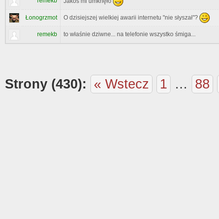
remekb
Jakoś mi umknęło
O dzisiejszej wielkiej awarii internetu "nie słyszał"?
Łonogrzmot
remekb
to właśnie dziwne... na telefonie wszystko śmiga...
Strony (430):
« Wstecz
1
…
88