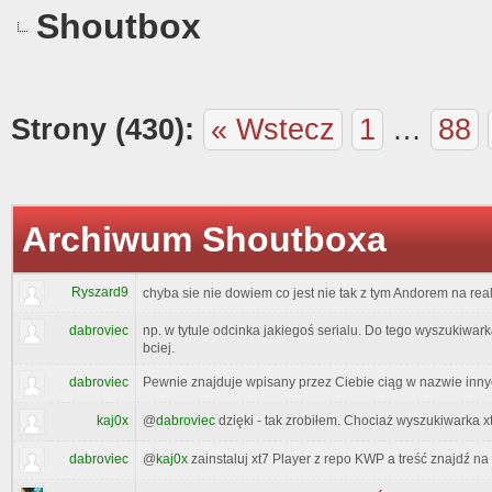
Shoutbox
Strony (430):
« Wstecz
1
…
88
Archiwum Shoutboxa
Ryszard9
chyba sie nie dowiem co jest nie tak z tym Andorem na real 
dabroviec
np. w tytule odcinka jakiegoś serialu. Do tego wyszukiwark
bciej.
dabroviec
Pewnie znajduje wpisany przez Ciebie ciąg w nazwie inny
kaj0x
@
dabroviec
dzięki - tak zrobiłem. Chociaż wyszukiwarka x
dabroviec
@
kaj0x
zainstaluj xt7 Player z repo KWP a treść znajdź na