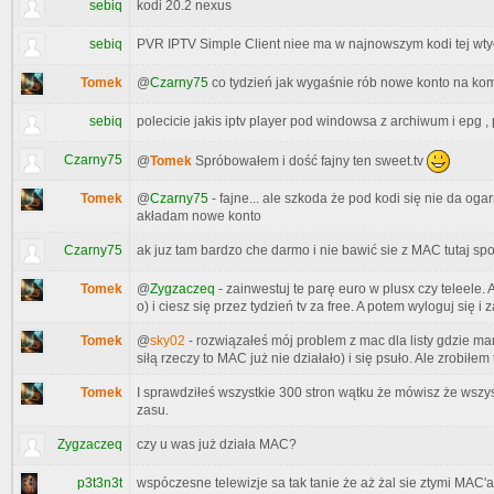
sebiq
kodi 20.2 nexus
sebiq
PVR IPTV Simple Client niee ma w najnowszym kodi tej wty
Tomek
@
Czarny75
co tydzień jak wygaśnie rób nowe konto na kom
sebiq
polecicie jakis iptv player pod windowsa z archiwum i epg ,
Czarny75
@
Tomek
Spróbowałem i dość fajny ten sweet.tv
Tomek
@
Czarny75
- fajne... ale szkoda że pod kodi się nie da oga
akładam nowe konto
Czarny75
ak juz tam bardzo che darmo i nie bawić sie z MAC tutaj sp
Tomek
@
Zygzaczeq
- zainwestuj te parę euro w plusx czy teleele. 
o) i ciesz się przez tydzień tv za free. A potem wyloguj się i
Tomek
@
sky02
- rozwiązałeś mój problem z mac dla listy gdzie ma
siłą rzeczy to MAC już nie działało) i się psuło. Ale zrobił
Tomek
I sprawdziłeś wszystkie 300 stron wątku że mówisz że wszyst
zasu.
Zygzaczeq
czy u was już działa MAC?
p3t3n3t
wspóczesne telewizje sa tak tanie że aż żal sie ztymi MAC'a