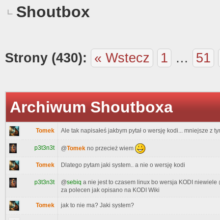
Shoutbox
Strony (430):
« Wstecz
1
…
51
Archiwum Shoutboxa
Tomek
Ale tak napisałeś jakbym pytał o wersję kodi... mniejsze z 
p3t3n3t
@
Tomek
no przecież wiem
Tomek
Dlatego pytam jaki system.. a nie o wersję kodi
p3t3n3t
@
sebiq
a nie jest to czasem linux bo wersja KODI niewiele
za polecen jak opisano na KODI Wiki
Tomek
jak to nie ma? Jaki system?