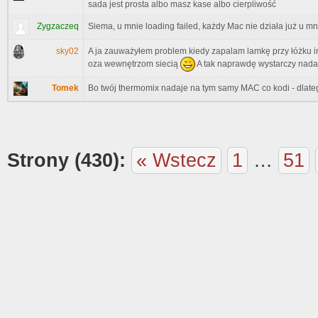
sada jest prosta albo masz kase albo cierpliwość
Zygzaczeq
Siema, u mnie loading failed, każdy Mac nie działa już u mni
sky02
A ja zauważyłem problem kiedy zapalam lamkę przy łóżku in
oza wewnętrzom siecią
A tak naprawdę wystarczy nadać p
Tomek
Bo twój thermomix nadaje na tym samy MAC co kodi - dlateg
Strony (430):
« Wstecz
1
…
51