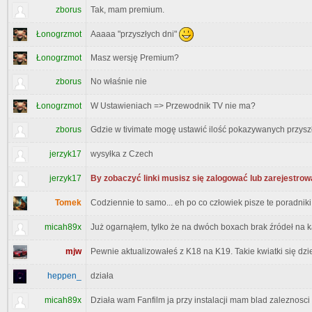
zborus
Tak, mam premium.
Aaaaa "przyszłych dni"
Łonogrzmot
Łonogrzmot
Masz wersję Premium?
zborus
No właśnie nie
Łonogrzmot
W Ustawieniach => Przewodnik TV nie ma?
zborus
Gdzie w tivimate mogę ustawić ilość pokazywanych przys
jerzyk17
wysyłka z Czech
jerzyk17
By zobaczyć linki musisz się zalogować lub zarejestrow
Tomek
Codziennie to samo... eh po co człowiek pisze te poradniki
micah89x
Już ogarnąłem, tylko że na dwóch boxach brak źródeł na k
mjw
Pewnie aktualizowałeś z K18 na K19. Takie kwiatki się dzi
heppen_
działa
micah89x
Działa wam Fanfilm ja przy instalacji mam blad zaleznosci