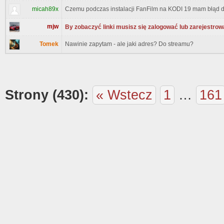
micah89x
Czemu podczas instalacji FanFilm na KODI 19 mam błąd d
mjw
By zobaczyć linki musisz się zalogować lub zarejestrow
Tomek
Nawinie zapytam - ale jaki adres? Do streamu?
Strony (430):
« Wstecz
1
…
161