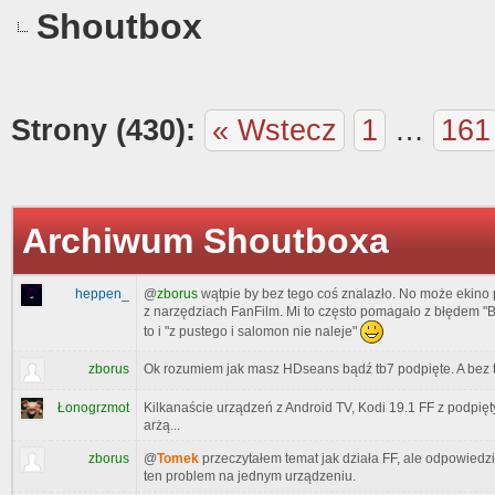
Shoutbox
Strony (430):
« Wstecz
1
…
161
Archiwum Shoutboxa
heppen_
@
zborus
wątpie by bez tego coś znalazło. No może ekino
z narzędziach FanFilm. Mi to często pomagało z błędem "Br
to i "z pustego i salomon nie naleje"
zborus
Ok rozumiem jak masz HDseans bądź tb7 podpięte. A bez 
Łonogrzmot
Kilkanaście urządzeń z Android TV, Kodi 19.1 FF z podpięt
arżą...
zborus
@
Tomek
przeczytałem temat jak działa FF, ale odpowiedz
ten problem na jednym urządzeniu.