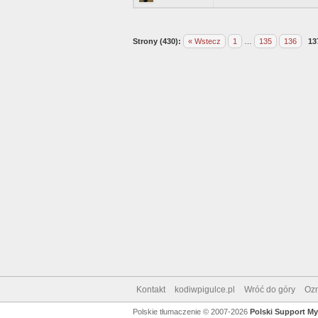
Strony (430):
« Wstecz
1
…
135
136
13
Kontakt
kodiwpigulce.pl
Wróć do góry
Ozn
Polskie tłumaczenie © 2007-2026
Polski Support M