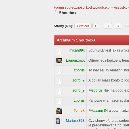
Forum społeczności kodiwpigulce.pl - wszystko o 
Shoutbox
Strony (430):
« Wstecz
1
…
135
136
13
Archiwum Shoutboxa
micah89x
Strumyk.tv jest jakaś wty
Łonogrzmot
Odpowiedź będzie w tem
zborus
To inaczej. W Amazon stor
zorro_9
Albo jak masz konto to lo
zorro_9
@
zborus
Nie ma google pl
zborus
Panowie w amazon sticku 
Tomek
@
kaszmir84
a potem zdziw
Mariusz89B
Czy strony oferujac sort
je predefiniowane np. so