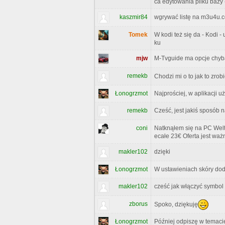
ca edytowania pliku bazy 
kaszmir84
wgrywać listę na m3u4u.co
Tomek
W kodi też się da - Kodi -
ku
mjw
M-Tvguide ma opcje chyb
remekb
Chodzi mi o to jak to zrob
Łonogrzmot
Najprościej, w aplikacji 
remekb
Cześć, jest jakiś sposób 
coni
Natknąłem się na PC Welt
ecałe 23€ Oferta jest wa
makler102
dzięki
Łonogrzmot
W ustawieniach skóry do
makler102
cześć jak włączyć symbol @
zborus
Spoko, dziękuję
Łonogrzmot
Później odpiszę w temacie