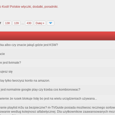
Kodi! Polskie wtyczki, dodatki, poradniki.
7
138
139
…
430
Dalej »
czka albo czy znacie jakąś gdzie jest KSW?
acie
e jest tivimate?
gujesz się
ay tylko tworzysz konto na amazon.
jest normalnie google play czy trzeba cos kombionowac?
ienie że rusek blokuje listę bo jest na wielu urządzeniach używana...
owanie playlist m3u sa bezpieczne? m-TVGuide posiada mozliwosc recznego sortow
rtowanie wedlug kolejnosci alfabetycznej. Dla uzytkownikow zaawansowanych moz